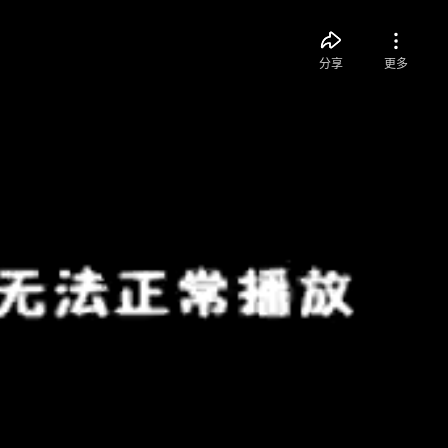
分享
更多