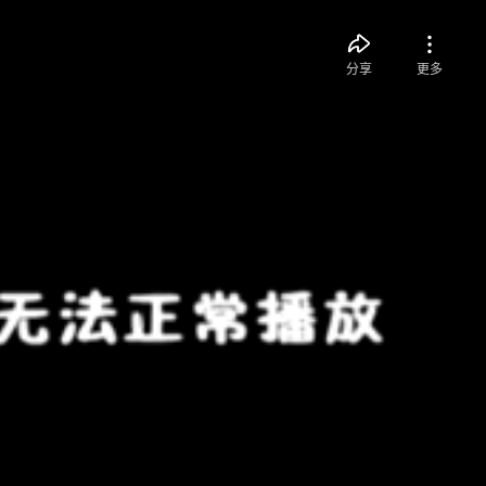
分享
更多