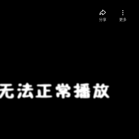
分享
更多