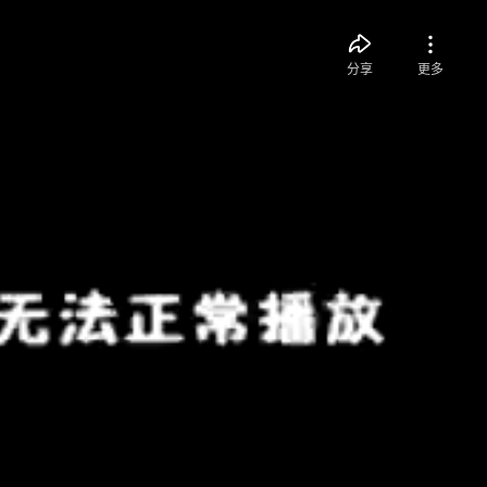
分享
更多