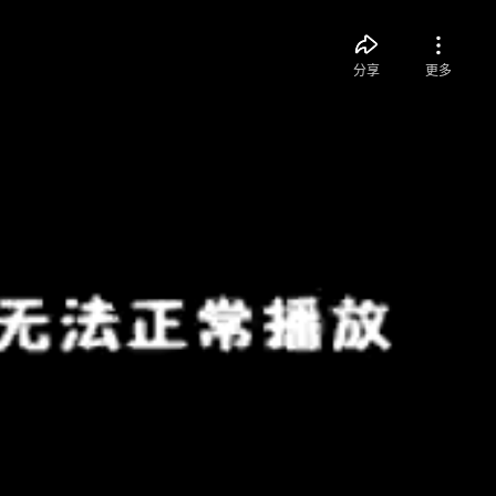
分享
更多