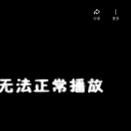
分享
更多