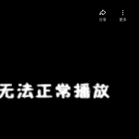
分享
更多