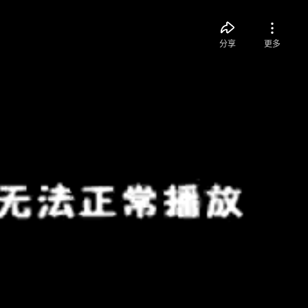
分享
更多