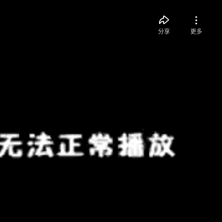
分享
更多