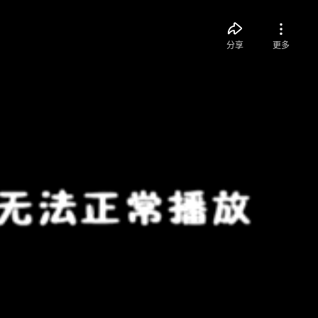
分享
更多