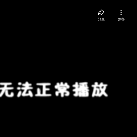
分享
更多