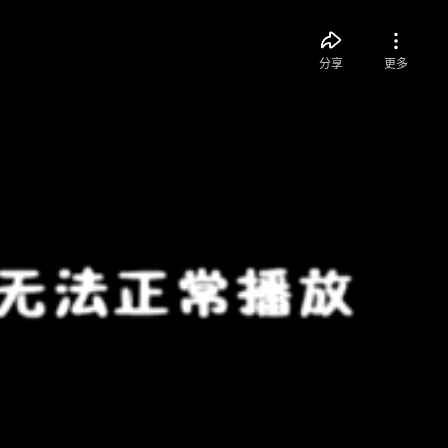
分享
更多