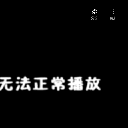
分享
更多