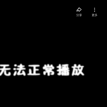
分享
更多