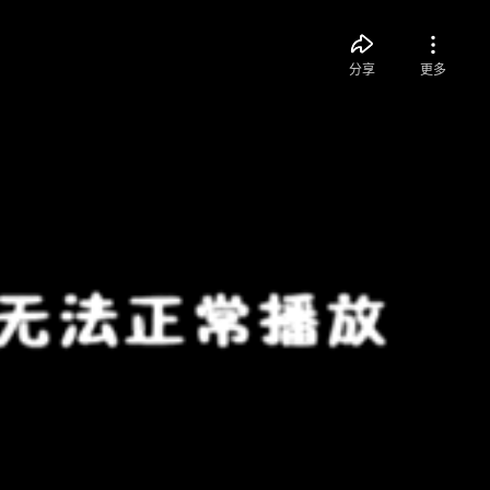
分享
更多