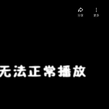
分享
更多