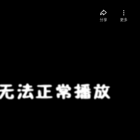
分享
更多