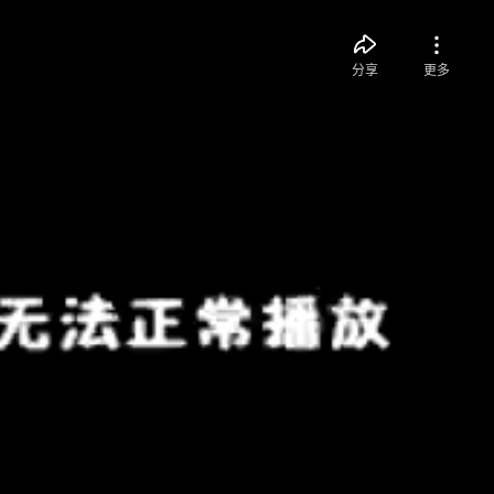
分享
更多