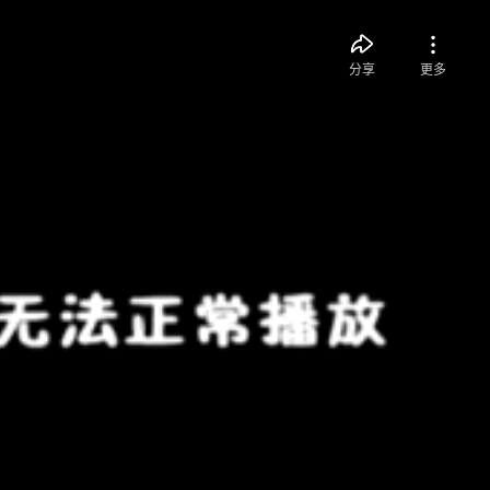
分享
更多