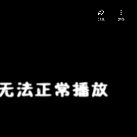
分享
更多