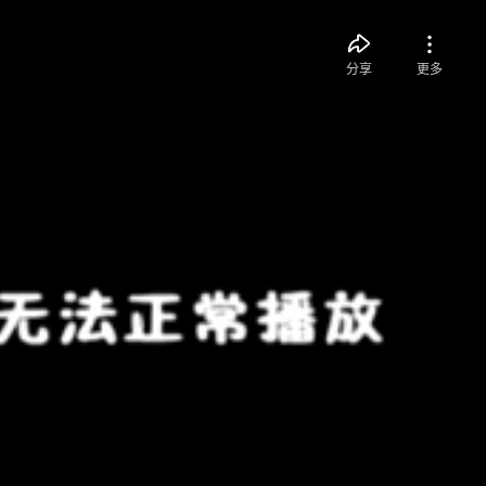
分享
更多