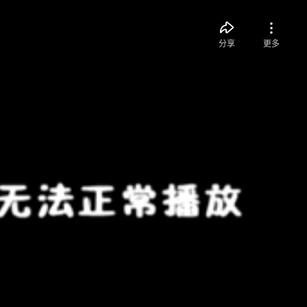
分享
更多