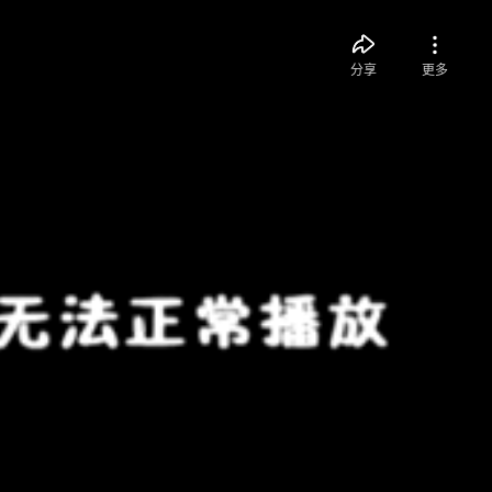
分享
更多