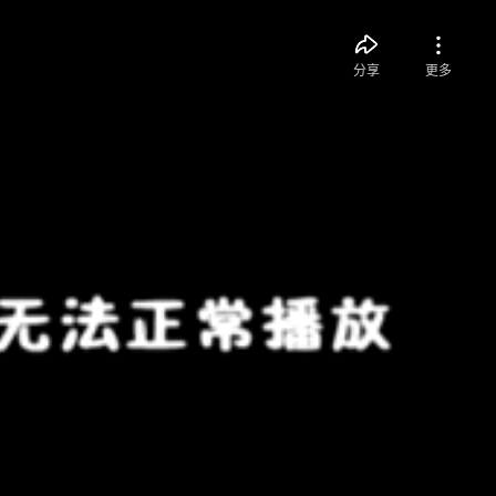
分享
更多