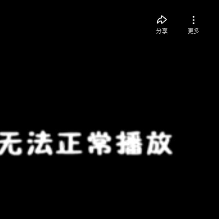
分享
更多