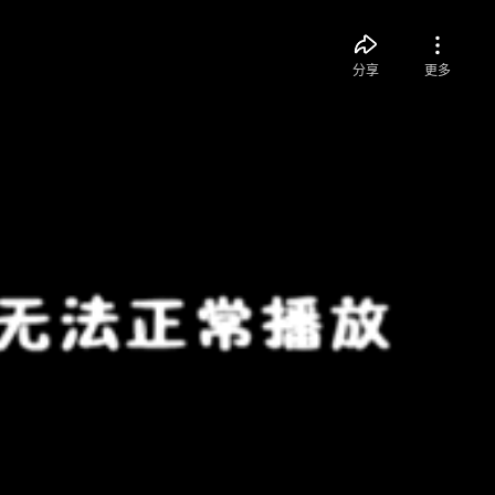
分享
更多