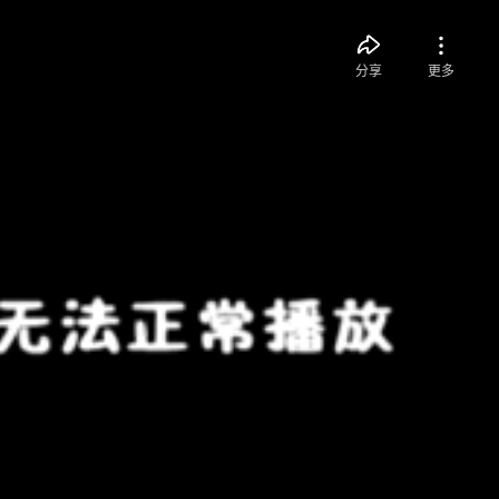
分享
更多