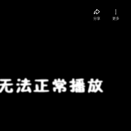
分享
更多