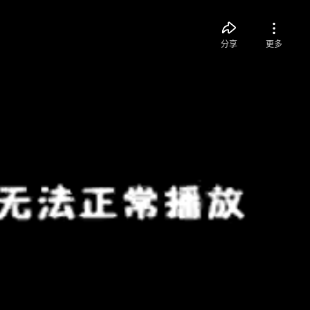
分享
更多