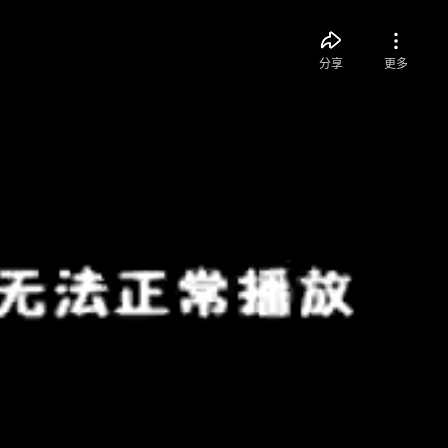
分享
更多