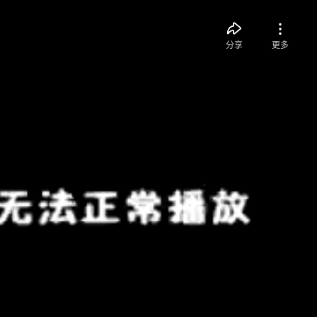
分享
更多