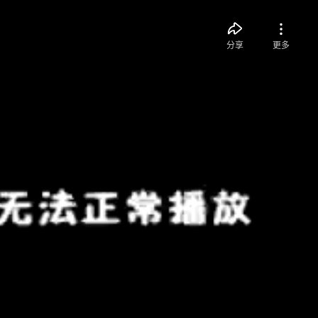
分享
更多