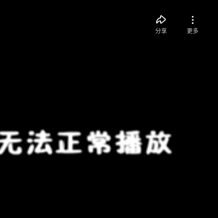
分享
更多