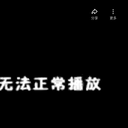
分享
更多