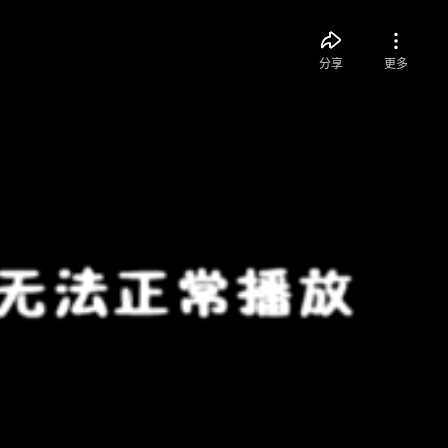
分享
更多