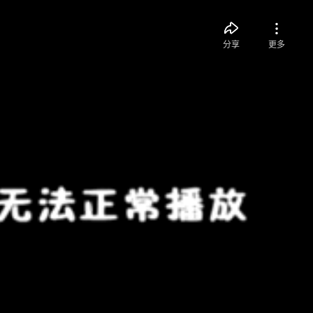
分享
更多