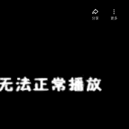
分享
更多