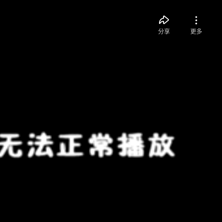
分享
更多