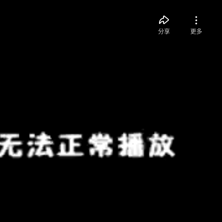
分享
更多