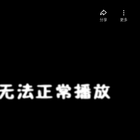
分享
更多