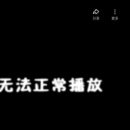
分享
更多