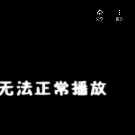
分享
更多