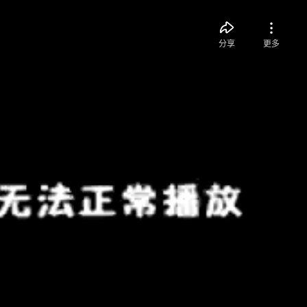
分享
更多