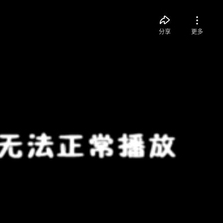
分享
更多