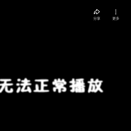
分享
更多