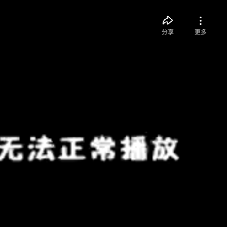
分享
更多