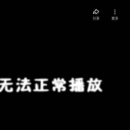
分享
更多