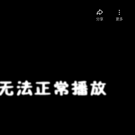
分享
更多