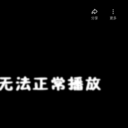
分享
更多