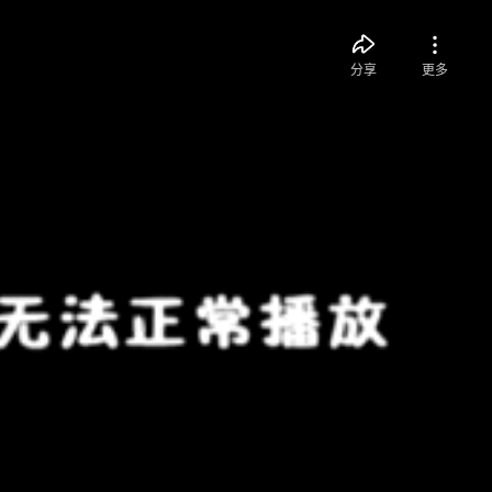
分享
更多